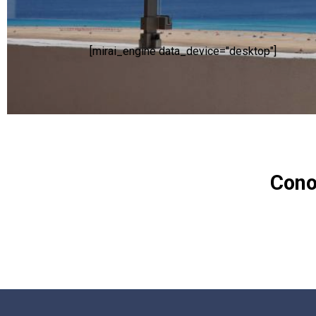
[mirai_engine data_device="desktop"]
Cono