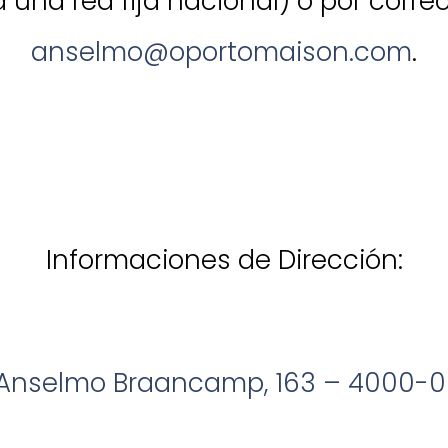
 una red fija nacional) o por corre
anselmo@oportomaison.com
.
Informaciones de Dirección:
Anselmo Braancamp, 163 – 4000-0